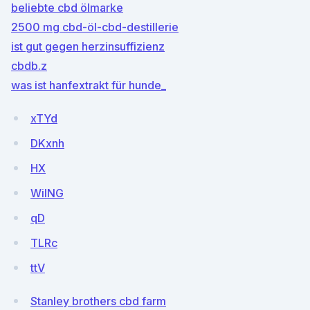
beliebte cbd ölmarke
2500 mg cbd-öl-cbd-destillerie
ist gut gegen herzinsuffizienz
cbdb.z
was ist hanfextrakt für hunde_
xTYd
DKxnh
HX
WiING
qD
TLRc
ttV
Stanley brothers cbd farm