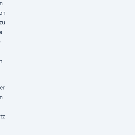
en
ion
zu
e
e
n
er
n
tz