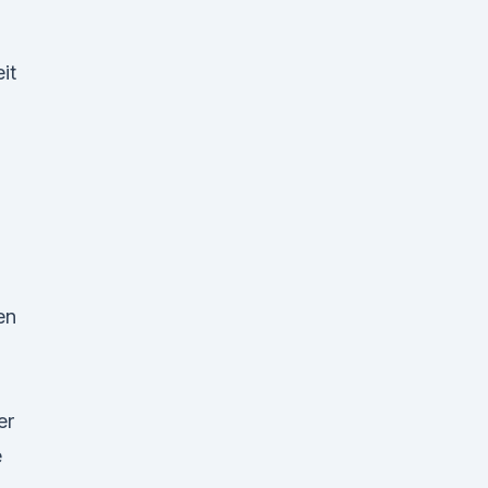
it
en
er
e