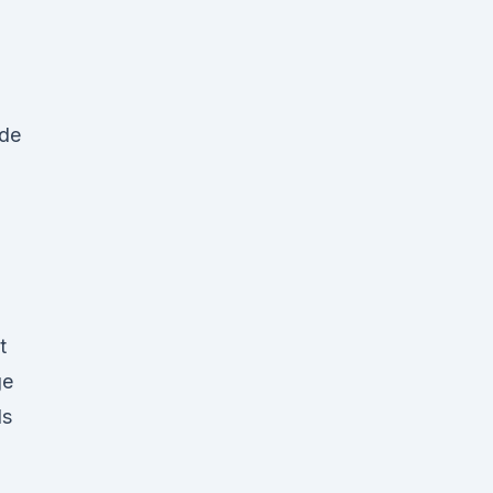
.de
t
ge
ls