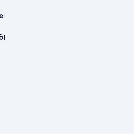
ei
öl
n