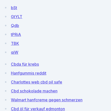
bSt
GtYLT
Qdb
tPRiA
TBK
qiW
Cbda für krebs
Hanfgummis reddit
Charlottes web cbd oil safe
Cbd schokolade machen
Walmart hanfcreme gegen schmerzen
Cbd öl für verkauf edmonton